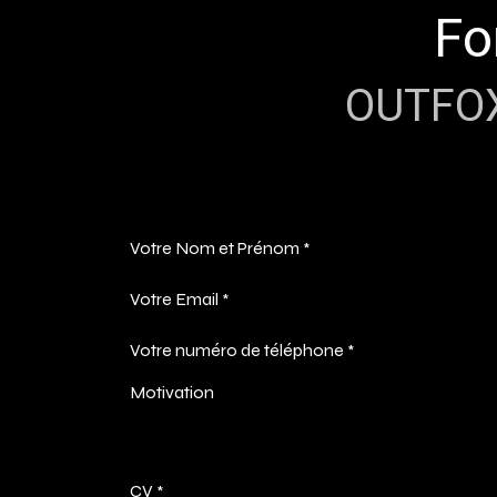
Se rendre au contenu
Fo
OUTFOXE
Votre Nom et Prénom
*
Votre Email
*
Votre numéro de téléphone
*
Motivation
CV
*