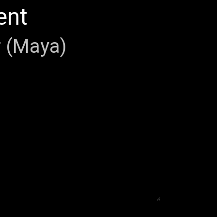
ent
r (Maya)