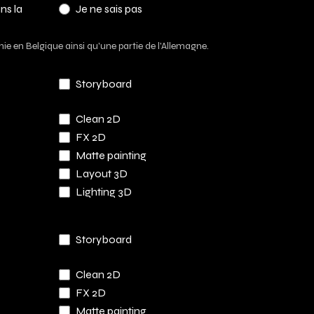
ns la
Je ne sais pas
 en Belgique ainsi qu'une partie de l'Allemagne.
Storyboard
Clean 2D
FX 2D
Matte painting
Layout 3D
Lighting 3D
Storyboard
Clean 2D
FX 2D
Matte painting